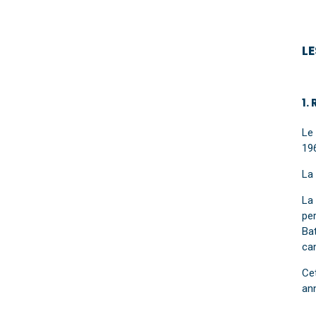
L
1.
Le
19
La 
La
per
Bat
can
Cet
an