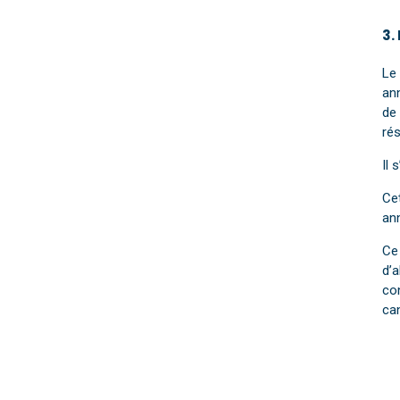
3.
Le 
an
de 
ré
Il 
Cet
an
Ce 
d’
co
ca