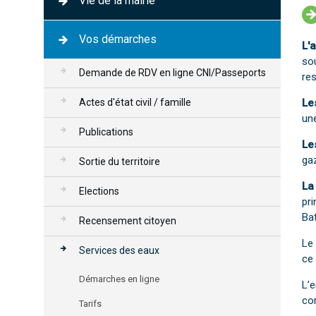
Vie de la mairie
Vos démarches
L'
sou
Demande de RDV en ligne CNI/Passeports
res
Actes d'état civil / famille
Le
un
Publications
Le
ga
Sortie du territoire
La
Elections
pri
Bat
Recensement citoyen
Le
Services des eaux
ce 
Démarches en ligne
L’e
co
Tarifs