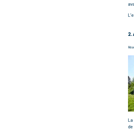
av
L’
2.
Rése
La 
de 