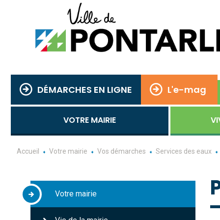
DÉMARCHES EN LIGNE
L'e-mag
VOTRE MAIRIE
VI
Accueil
Votre mairie
Vos démarches
Services des eaux
Votre mairie