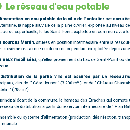
Le réseau d'eau potable
alimentation en eau potable de la ville de Pontarlier est assuré
terraine, la nappe alluviale de la plaine d’Arlier, exploitée au niveau 
source superficielle, le lac Saint-Point, exploitée en commun avec 
s sources Martin
, situées en position intermédiaire entre la ressourc
e troisième ressource qui demeure cependant inexploitée depuis une
s eaux mobilisées
, qu’elles proviennent du Lac de Saint-Point ou de 
zeux.
 distribution de la partie ville est assurée par un réseau m
ncipaux, dits de " Côte Jeunet " (3 200 m³ ) et de " Château Chastain
telin " (700 m³).
 principal écart de la commune, le hameau des Etraches qui compte u
réseau de distribution à partir du réservoir intermédiaire de " Plan Batt
nsemble du système d’alimentation (production, désinfection, transpor
mmunale.