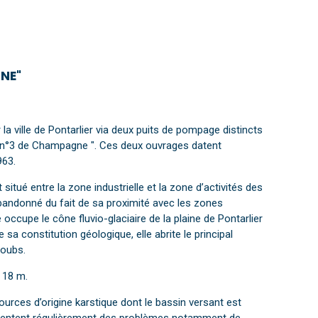
GNE"
la ville de Pontarlier via deux puits de pompage distincts
s n°3 de Champagne ". Ces deux ouvrages datent
963.
 situé entre la zone industrielle et la zone d’activités des
abandonné du fait de sa proximité avec les zones
 occupe le cône fluvio-glaciaire de la plaine de Pontarlier
 de sa constitution géologique, elle abrite le principal
oubs.
7 à 18 m.
sources d’origine karstique dont le bassin versant est