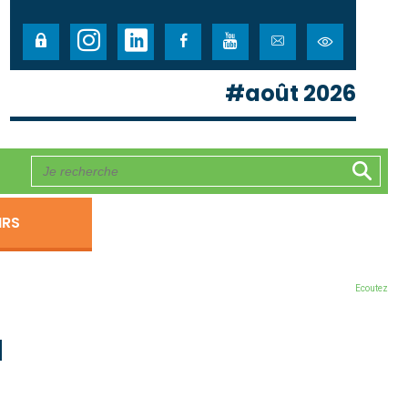
#août 2026
IRS
Ecoutez
u