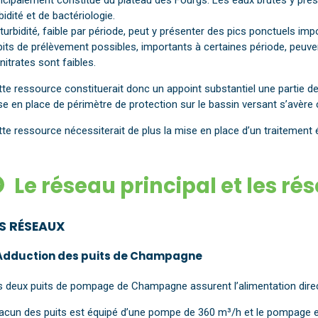
incipalement constitué du plateau des Fourgs. Les eaux brutes y p
bidité et de bactériologie.
turbidité, faible par période, peut y présenter des pics ponctuels im
its de prélèvement possibles, importants à certaines période, peuvent
nitrates sont faibles.
te ressource constituerait donc un appoint substantiel une partie de 
e en place de périmètre de protection sur le bassin versant s’avère 
te ressource nécessiterait de plus la mise en place d’un traitement 
Le réseau principal et les ré
ES RÉSEAUX
 Adduction des puits de Champagne
s deux puits de pompage de Champagne assurent l’alimentation direc
acun des puits est équipé d’une pompe de 360 m³/h et le pompage est