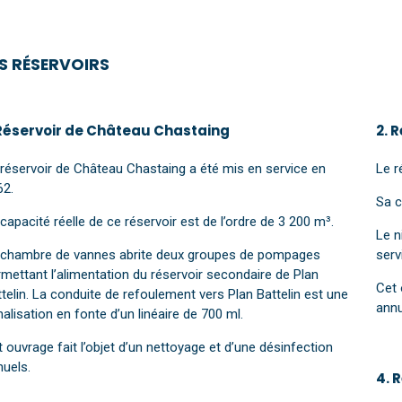
ES RÉSERVOIRS
 Réservoir de Château Chastaing
2. 
 réservoir de Château Chastaing a été mis en service en
Le r
62.
Sa c
capacité réelle de ce réservoir est de l’ordre de 3 200 m³.
Le n
 chambre de vannes abrite deux groupes de pompages
serv
mettant l’alimentation du réservoir secondaire de Plan
Cet 
telin. La conduite de refoulement vers Plan Battelin est une
annu
alisation en fonte d’un linéaire de 700 ml.
 ouvrage fait l’objet d’un nettoyage et d’une désinfection
nuels.
4. 