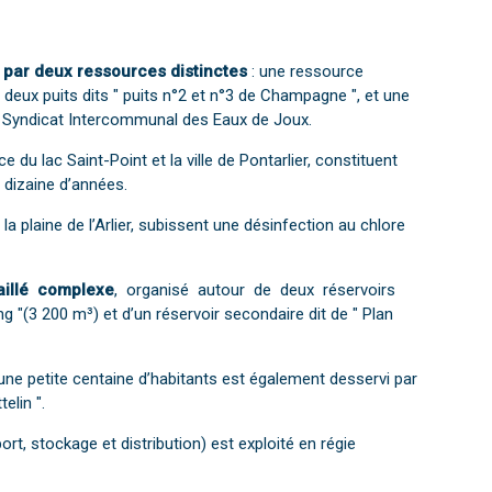
e par deux ressources distinctes
: une ressource
de deux puits dits " puits n°2 et n°3 de Champagne ", et une
le Syndicat Intercommunal des Eaux de Joux.
e du lac Saint-Point et la ville de Pontarlier, constituent
 dizaine d’années.
la plaine de l’Arlier, subissent une désinfection au chlore
aillé complexe
, organisé autour de deux réservoirs
g "(3 200 m³) et d’un réservoir secondaire dit de " Plan
ne petite centaine d’habitants est également desservi par
elin ".
t, stockage et distribution) est exploité en régie