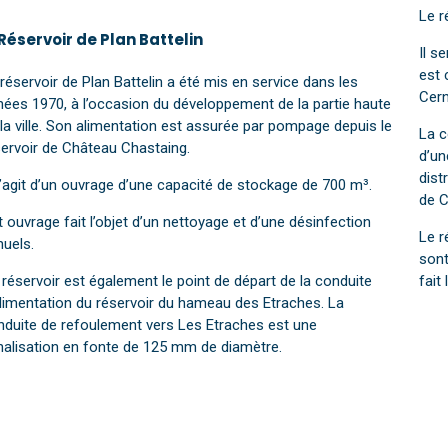
Le r
 Réservoir de Plan Battelin
Il s
est 
réservoir de Plan Battelin a été mis en service dans les
Cern
nées 1970, à l’occasion du développement de la partie haute
la ville. Son alimentation est assurée par pompage depuis le
La c
servoir de Château Chastaing.
d’un
dist
s’agit d’un ouvrage d’une capacité de stockage de 700 m³.
de C
 ouvrage fait l’objet d’un nettoyage et d’une désinfection
Le r
nuels.
sont
réservoir est également le point de départ de la conduite
fait
alimentation du réservoir du hameau des Etraches. La
nduite de refoulement vers Les Etraches est une
nalisation en fonte de 125 mm de diamètre.