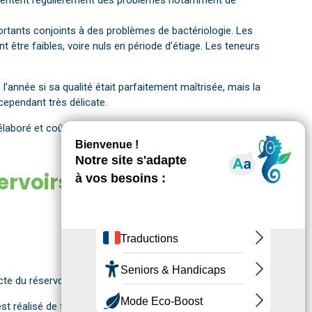
résentent régulièrement des problèmes notamment de
portants conjoints à des problèmes de bactériologie. Les
 être faibles, voire nuls en période d’étiage. Les teneurs
l’année si sa qualité était parfaitement maîtrisée, mais la
cependant très délicate.
élaboré et coûteux.
servoirs
te du réservoir de Château Chastaing.
 réalisé de façon simultanée sur les deux puits, sauf