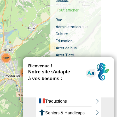
dessus.
Tout afficher
Rue
Administration
Culture
Education
17
Arret de bus
Arret Ticto
202
Religion
Santé
351
Sports
9
Tourisme
Recyclage
Composteur
8