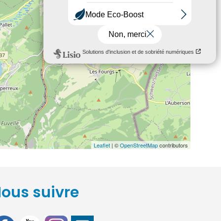
Leaflet
| ©
OpenStreetMap
contributors
ous suivre