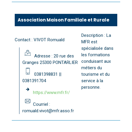
Association Maison Familiale et Rurale
Description : La
Contact : VIVOT Romuald
MFR est
spécialisée dans
les formations
Adresse : 20 rue des
conduisant aux
Granges 25300 PONTARLIER
métiers du
0381398831 ||
tourisme et du
0381391704
service à la
personne.
https://www.mfr.fr/
Courriel :
romuald.vivot@mfr.asso.fr