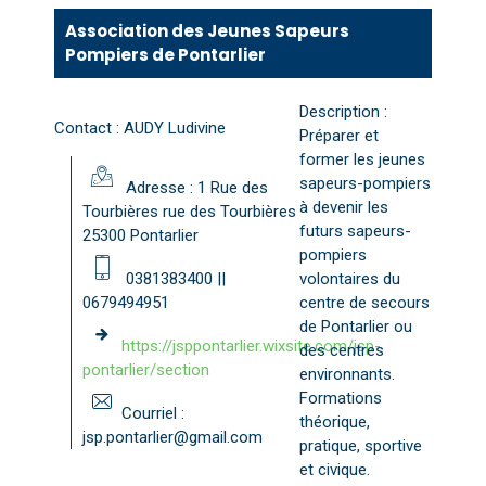
Association des Jeunes Sapeurs
Pompiers de Pontarlier
Description :
Contact : AUDY Ludivine
Préparer et
former les jeunes
sapeurs-pompiers
Adresse : 1 Rue des
à devenir les
Tourbières rue des Tourbières
futurs sapeurs-
25300 Pontarlier
pompiers
0381383400 ||
volontaires du
0679494951
centre de secours
de Pontarlier ou
https://jsppontarlier.wixsite.com/jsp-
des centres
pontarlier/section
environnants.
Formations
Courriel :
théorique,
jsp.pontarlier@gmail.com
pratique, sportive
et civique.