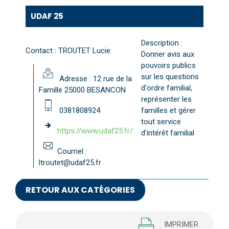
UDAF 25
Description :
Contact : TROUTET Lucie
Donner avis aux
pouvoirs publics
sur les questions
Adresse : 12 rue de la
d'ordre familial,
Famille 25000 BESANCON
représenter les
0381808924
familles et gérer
tout service
https://www.udaf25.fr/
d'intérêt familial
Courriel :
ltroutet@udaf25.fr
RETOUR AUX CATÉGORIES
IMPRIMER