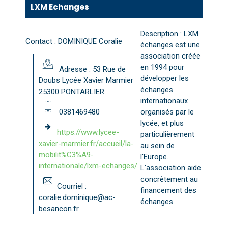
LXM Echanges
Description : LXM
Contact : DOMINIQUE Coralie
échanges est une
association créée
en 1994 pour
Adresse : 53 Rue de
développer les
Doubs Lycée Xavier Marmier
échanges
25300 PONTARLIER
internationaux
0381469480
organisés par le
lycée, et plus
https://www.lycee-
particulièrement
xavier-marmier.fr/accueil/la-
au sein de
mobilit%C3%A9-
l'Europe.
internationale/lxm-echanges/
L'association aide
concrètement au
Courriel :
financement des
coralie.dominique@ac-
échanges.
besancon.fr