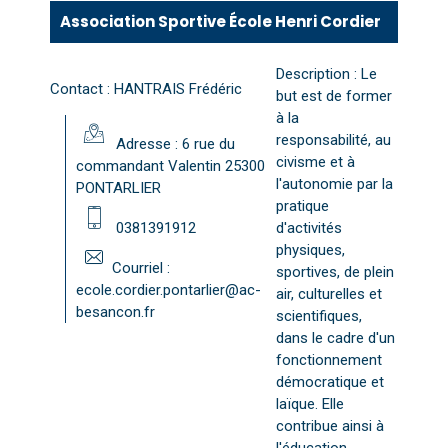
Association Sportive École Henri Cordier
Description : Le
Contact : HANTRAIS Frédéric
but est de former
à la
responsabilité, au
Adresse : 6 rue du
civisme et à
commandant Valentin 25300
l'autonomie par la
PONTARLIER
pratique
0381391912
d'activités
physiques,
Courriel :
sportives, de plein
ecole.cordier.pontarlier@ac-
air, culturelles et
besancon.fr
scientifiques,
dans le cadre d'un
fonctionnement
démocratique et
laïque. Elle
contribue ainsi à
l'éducation