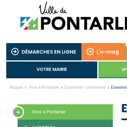
DÉMARCHES EN LIGNE
L'e-mag
VOTRE MAIRIE
VI
Accueil
Vivre à Pontarlier
Économie / commerce
Economie
Vivre à Pontarlier