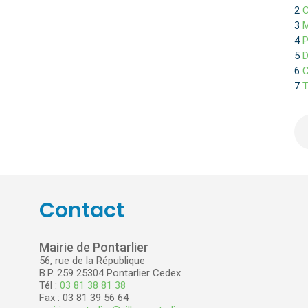
2
C
3
M
4
P
5
D
6
C
7
Contact
Mairie de Pontarlier
56, rue de la République
B.P. 259 25304 Pontarlier Cedex
Tél :
03 81 38 81 38
Fax : 03 81 39 56 64