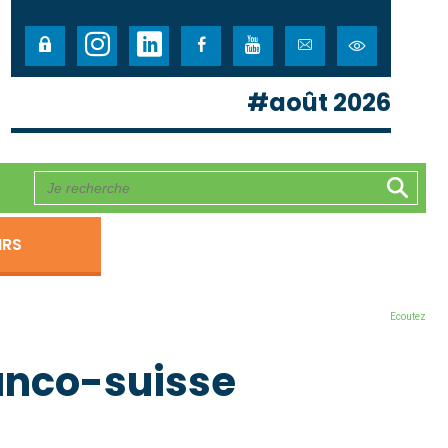
#août 2026
IRS
Ecoutez
ranco-suisse