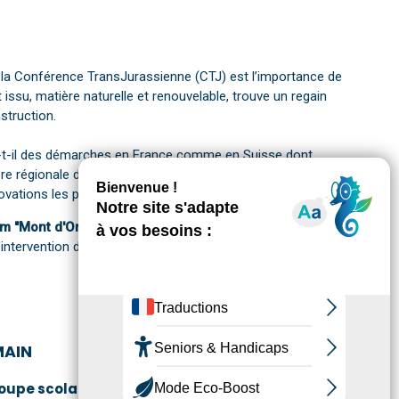
la Conférence TransJurassienne (CTJ) est l’importance de
t issu, matière naturelle et renouvelable, trouve un regain
struction.
a-t-il des démarches en France comme en Suisse dont
ière régionale dans un secteur soumis à la concurrence
nnovations les plus prometteuses ?
um "Mont d'Or Chasseron"
le mercredi 7 novembre 2018,
 l'intervention de plusieurs intervenants.
MAIN
roupe scolaire à Jougne en s'appuyant sur une