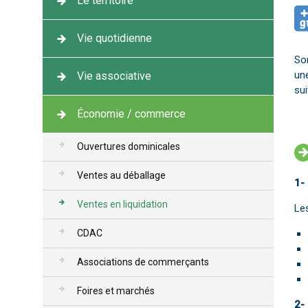
Le territoire
Vie quotidienne
So
une
Vie associative
su
Économie / commerce
Ouvertures dominicales
Ventes au déballage
1-
Ventes en liquidation
Les
CDAC
Associations de commerçants
Foires et marchés
2-