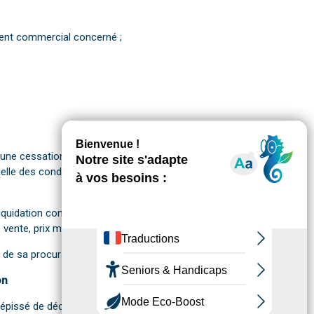
ement commercial concerné ;
e d'une cessation du commerce, d'une suspension
elle des conditions d'exploitation et, notamment, en cas
e liquidation comportant au minimum les renseignements
e vente, prix moyen d'achat hors taxe ;
 de sa procuration.
on
cépissé de déclaration de la vente en liquidation dans un