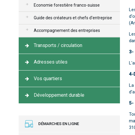
Economie forestière franco-suisse
Les
d'o
Guide des créateurs et chefs d'entreprise
(A
Accompagnement des entreprises
Le
dan
Transports / circulation
3-
Adresses utiles
L'a
4-
Vos quartiers
La 
d'a
Développement durable
5-
Tou
mar
DÉMARCHES EN LIGNE
31