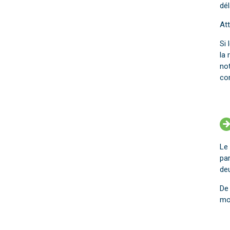
dél
Att
Si 
la 
not
co
Le 
pa
de
De
mod