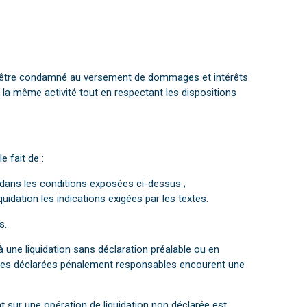
ut être condamné au versement de dommages et intérêts
 la même activité tout en respectant les dispositions
 fait de :
n dans les conditions exposées ci-dessus ;
uidation les indications exigées par les textes.
s.
à une liquidation sans déclaration préalable ou en
les déclarées pénalement responsables encourent une
nt sur une opération de liquidation non déclarée est