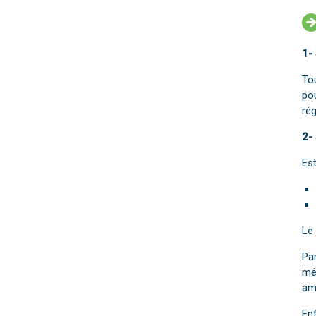
1-
To
pou
rég
2-
Est
Le
Par
mé
am
Enf