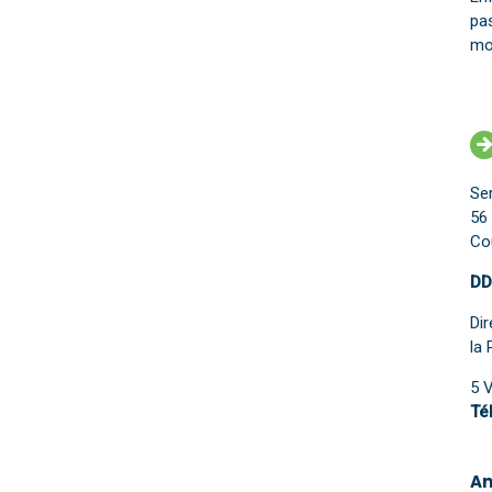
pa
mo
Se
56 
Cou
DD
Dir
la
5 
Tél
An