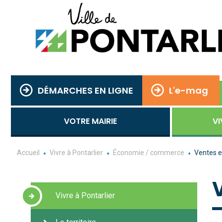
DÉMARCHES EN LIGNE
L'e-mag
VOTRE MAIRIE
VI
Accueil
Vivre à Pontarlier
Économie / commerce
Ventes e
Vivre à Pontarlier