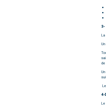
3-
La
Un
Tou
sai
de 
Un
sui
Le 
4-
Le 