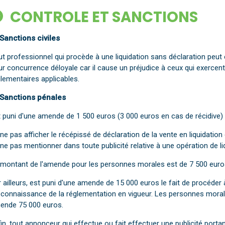
CONTROLE ET SANCTIONS
 Sanctions civiles
ut professionnel qui procède à une liquidation sans déclaration pe
r concurrence déloyale car il cause un préjudice à ceux qui exercent
lementaires applicables.
 Sanctions pénales
 puni d'une amende de 1 500 euros (3 000 euros en cas de récidive) le
ne pas afficher le récépissé de déclaration de la vente en liquidatio
ne pas mentionner dans toute publicité relative à une opération de liq
 montant de l'amende pour les personnes morales est de 7 500 euro
 ailleurs, est puni d'une amende de 15 000 euros le fait de procéder 
connaissance de la réglementation en vigueur. Les personnes mora
ende 75 000 euros.
in, tout annonceur qui effectue ou fait effectuer une publicité porta