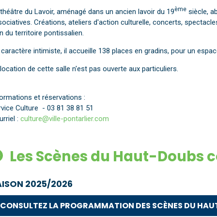
ème
théâtre du Lavoir, aménagé dans un ancien lavoir du 19
siècle, a
ociatives. Créations, ateliers d'action culturelle, concerts, spectacles 
n du territoire pontissalien.
caractère intimiste, il accueille 138 places en gradins, pour un esp
location de cette salle n'est pas ouverte aux particuliers.
nformations et réservations :
vice Culture - 03 81 38 81 51
rriel :
culture@ville-pontarlier.com
Les Scènes du Haut-Doubs cô
AISON 2025/2026
CONSULTEZ LA PROGRAMMATION DES SCÈNES DU HAU