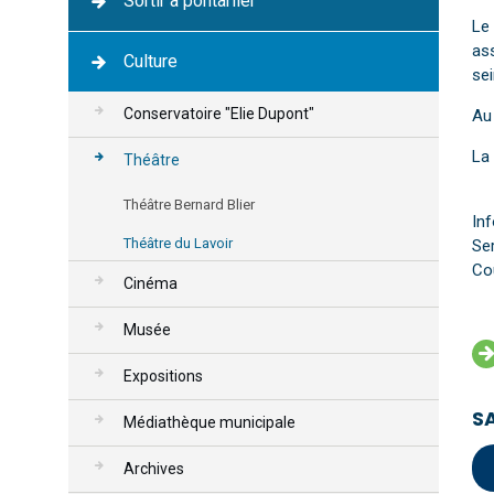
Sortir à pontarlier
Le 
ass
Culture
sei
Conservatoire "Elie Dupont"
Au 
La 
Théâtre
Théâtre Bernard Blier
I
Théâtre du Lavoir
Ser
Cou
Cinéma
Musée
Expositions
S
Médiathèque municipale
Archives