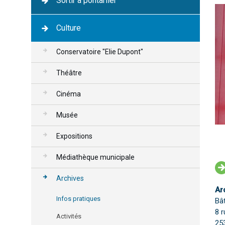
Sortir à pontarlier
Culture
Conservatoire "Elie Dupont"
Théâtre
Cinéma
Musée
Expositions
Médiathèque municipale
Archives
Ar
Infos pratiques
Bât
8 r
Activités
25