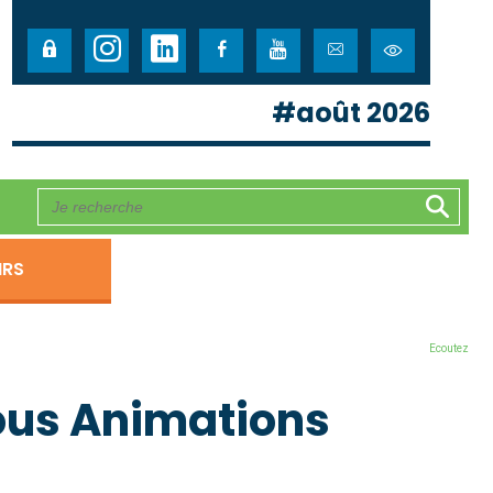
#août 2026
IRS
Ecoutez
ous Animations